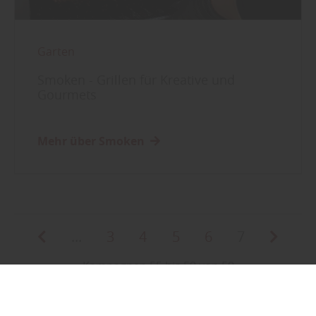
Garten
Smoken - Grillen für Kreative und
Gourmets
Mehr über Smoken
...
3
4
5
6
7
Kampagnen 55 bis 59 von 59