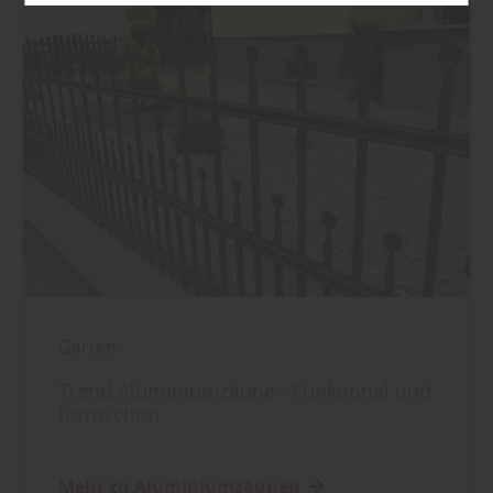
Garten
Trend Aluminiumzäune - Funktional und
formschön
Mehr zu Aluminiumzäunen