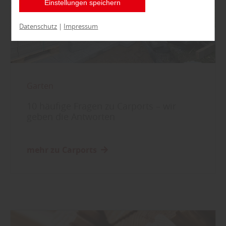
Einstellungen speichern
entsprechend ändern. In unseren
Datenschutzhinweisen
finden Sie weitere
Datenschutz
|
Impressum
entsprechende Informationen.
Garten
10 häufige Fragen zu Carports – wir
geben die Antworten
mehr zu Carports