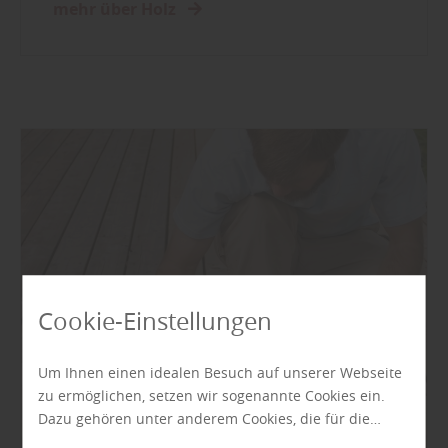
mehr über Holz
Cookie-Einstellungen
Um Ihnen einen idealen Besuch auf unserer Webseite
zu ermöglichen, setzen wir sogenannte Cookies ein.
Dazu gehören unter anderem Cookies, die für die
Steuerung und den reibungslosen Betrieb unserer