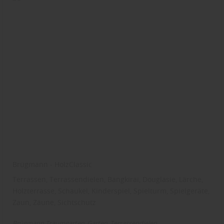
Brügmann - HolzClassic
Terrassen, Terrassendielen, Bangkirai, Douglasie, Lärche,
Holzterrasse, Schaukel, Kinderspiel, Spielturm, Spielgeräte,
Zaun, Zäune, Sichtschutz
Brügmann Traumgarten
Garten
Terrassendielen