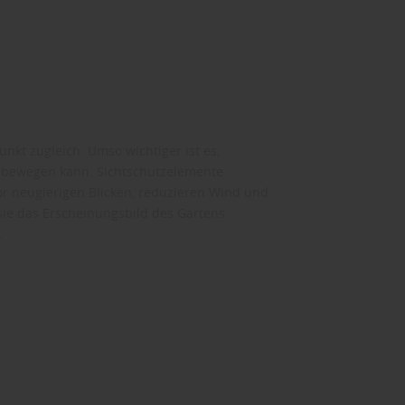
nkt zugleich. Umso wichtiger ist es,
t bewegen kann. Sichtschutzelemente
or neugierigen Blicken, reduzieren Wind und
 sie das Erscheinungsbild des Gartens
…