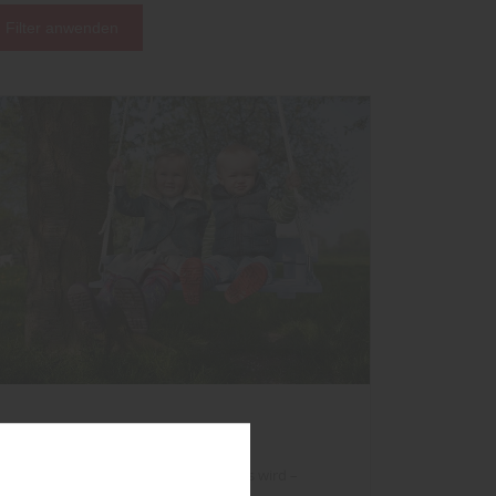
Filter anwenden
Garten
Wenn der Garten zum Spielparadies wird –
Spielgeräte fertig kaufen vs. DIY