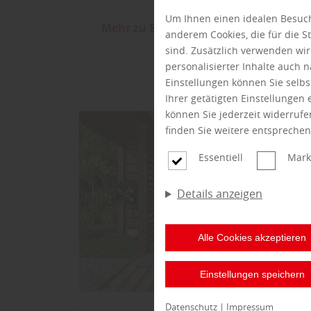
Um Ihnen einen idealen Besuch
Mehr zu Bodenbelägen
anderem Cookies, die für die 
sind. Zusätzlich verwenden wi
personalisierter Inhalte auch
Einstellungen können Sie selbs
Ihrer getätigten Einstellungen
können Sie jederzeit widerruf
finden Sie weitere entspreche
Essentiell
Mark
Details anzeigen
Alle Cookies akzeptieren
Einstellungen speichern
Datenschutz
|
Impressum