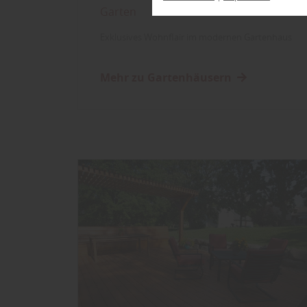
Garten
Exklusives Wohnflair im modernen Gartenhaus
Mehr zu Gartenhäusern