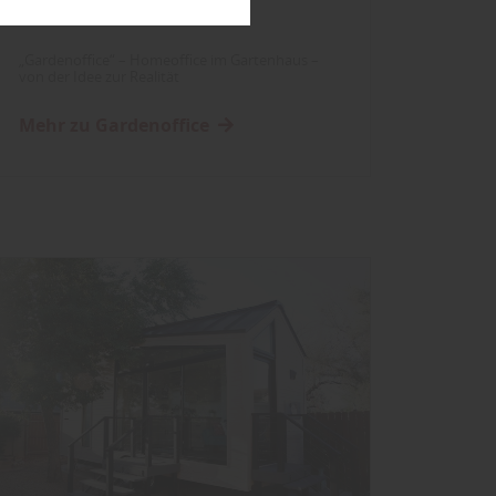
Garten
„Gardenoffice“ – Homeoffice im Gartenhaus –
von der Idee zur Realität
Mehr zu Gardenoffice