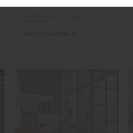
Farben
Aus Alt mach Neu – so schnell wird Ihr Holz
wieder schön
Mehr zu Holzpflege