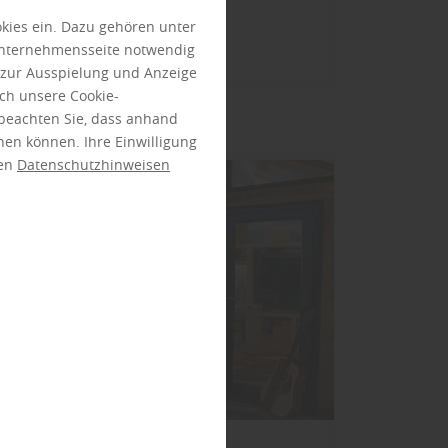
kies ein. Dazu gehören unter
Mehr zu ...
Unternehmensseite notwendig
e zur Ausspielung und Anzeige
ch unsere Cookie-
 beachten Sie, dass anhand
ehen können. Ihre Einwilligung
ren
Datenschutzhinweisen