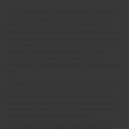
Auch bei Zimmertüren ist der Einsatzbereich zu beachten.
So sollten Wohnungsabschlusstüren mindestens der
Klimaklasse II, besser Klasse III und mindestens
Beanspruchungsgruppe N, besser M entsprechen (gemäß
RAL -GZ426). "Diese Türen sind mit einem Stabilisator bzw.
einer Alueinlage versehen, die dem Verzug des Türblattes
bei großen Temperaturunterschieden z. B. zwischen
Treppenhaus (nicht beheizt) und Wohnungsinneren
entgegenwirkt.", so erfährt man bei Kern in Immenstadt im
Allgäu.
Kern weiter: "Auch der Schallschutz sollte zum Schutz der
eigenen Privatsphäre bei Wohnungsabschlusstüren
berücksichtigt werden. Ein weiterer wichtiger Punkt bei
Wohnungsabschlusstüren ist das Thema Einbruchschutz.
Deshalb sollten hier nur geprüfte Sicherheitselemente mit
Türspion und Sperrbügel verwendet werden."
Kern, Fachmann für die Region Sonthofen, Oberstdorf,