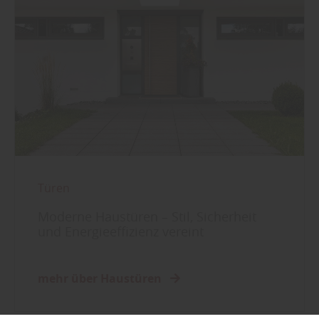
Türen
Moderne Haustüren – Stil, Sicherheit
und Energieeffizienz vereint
mehr über Haustüren